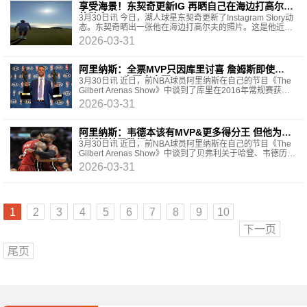
享受海景！东契奇更新IG 再晒自己在海边打高尔夫
的动态
3月30日讯 今日，湖人球星东契奇更新了Instagram Story动
态。东契奇晒出一张他在海边打高尔夫的照片。这是他近期
第二次晒出自己打高尔夫的动态。
2026-03-31
阿里纳斯：全票MVP只因库里讨喜 詹姆斯即使
40+20+20也不会全票
3月30日讯 近日，前NBA球员阿里纳斯在自己的节目《The
Gilbert Arenas Show》中谈到了库里在2016年常规赛获得
全票MVP。相关链接→阿里纳斯：罗斯进不了名人堂
2026-03-31
阿里纳斯：韦德本该有MVP&更多得分王 但他为詹
姆斯牺牲了数据
3月30日讯 近日，前NBA球员阿里纳斯在自己的节目《The
Gilbert Arenas Show》中谈到了贝弗利关于哈登、韦德历史
地位的讨论。他说：“因为他在季后赛这个更高
2026-03-31
1
2
3
4
5
6
7
8
9
10
下一页
尾页