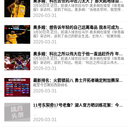
奥多姆：科比去世的冲击力太大了 那天起地球自转
方向都逆转了
3月30日讯 近日，前湖人球员拉马尔·奥多姆在接受《体育画
报》采访时，谈到了科比。奥多姆：“当他去世时，我觉得这
个世界——无论它现在怎么转——在他离开的那
2026-03-31
奥多姆：想告诉年轻的自己远离毒品 我本可成为第
二个魔术师
3月30日讯 近日，前湖人球员拉马尔·奥多姆在接受《体育画
报》采访时，谈到了自己的职业生涯。主持人：“如果你能坐
下来和当年处在湖人巅峰时期的那个年轻自己
2026-03-31
奥多姆：科比之所以伟大在于他一直追赶乔丹 年轻
人也该追赶科比
3月30日讯 近日，前湖人球员拉马尔·奥多姆在接受《体育画
报》采访时，谈到了科比。他说：“科比之所以这么伟大，是
因为他一直试图追赶迈克尔·乔丹。虽然有些球
2026-03-31
最新排名：火箭锁前八 勇士开拓者确定附加赛深渊
&掘金死咬湖人
截至今日赛后西部排名
2026-03-31
11号东契奇17号老詹？湖人官方晒训练花絮：今日
是球衣交换日
2026-03-31