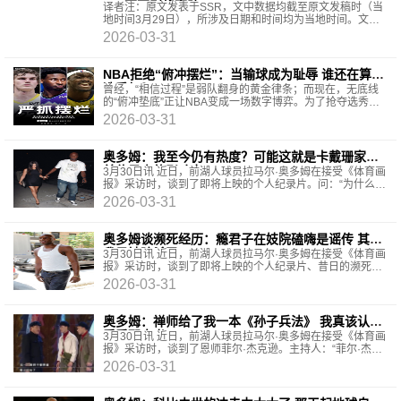
940万否则将离队
译者注：原文发表于SSR，文中数据均截至原文发稿时（当
地时间3月29日），所涉及日期和时间均为当地时间。文中
观点与译者及平台无关。勒布朗·詹姆斯能看到和听到一
2026-03-31
NBA拒绝“俯冲摆烂”：当输球成为耻辱 谁还在算计
选秀权？
曾经，“相信过程”是弱队翻身的黄金律条；而现在，无底线
的“俯冲垫底”正让NBA变成一场数字博弈。为了抢夺选秀大
年的天才新人，部分球队已近乎失控。Shams爆料
2026-03-31
奥多姆：我至今仍有热度？可能这就是卡戴珊家族
首位黑人的影响力
3月30日讯 近日，前湖人球员拉马尔·奥多姆在接受《体育画
报》采访时，谈到了即将上映的个人纪录片。问：“为什么选
择在这个时间点，通过Netflix纪录片《拉马尔·
2026-03-31
奥多姆谈濒死经历：瘾君子在妓院磕嗨是谣传 其实
我是被暗杀了
3月30日讯 近日，前湖人球员拉马尔·奥多姆在接受《体育画
报》采访时，谈到了即将上映的个人纪录片、昔日的濒死经
历。谈到自己曾经在一家妓院因吸毒过度昏迷
2026-03-31
奥多姆：禅师给了我一本《孙子兵法》 我真该认真
看看那本书
3月30日讯 近日，前湖人球员拉马尔·奥多姆在接受《体育画
报》采访时，谈到了恩师菲尔·杰克逊。主持人：“菲尔·杰克
逊和帕特·莱利，这两位可以说是史上最伟大
2026-03-31