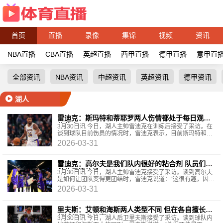
首页
直播
录像
集锦
视频
资讯
NBA直播
CBA直播
英超直播
西甲直播
德甲直播
意甲直
全部资讯
NBA资讯
中超资讯
英超资讯
德甲资讯
湖人
雷迪克：斯玛特和蒂耶罗两人伤情都处于每日观察
的状态
3月30日讯 今日，湖人主帅雷迪克在训练后接受了采访。在
谈到球队目前伤员的情况时，雷迪克表示，目前斯玛特和蒂
耶罗两人都是处于每日观察的状态。斯玛特因右脚
2026-03-31
雷迪克：高尔夫是我们队内很好的粘合剂 队员们能
借此尽情放松
3月30日讯 今日，湖人主帅雷迪克接受了采访。谈到高尔夫
是如何让团队变得更团结时，雷迪克说道：“这很有趣，因为
我刚进NBA那时候没多少人打高尔夫，可能是在泡泡园
2026-03-31
里夫斯：艾顿和海斯两人类型不同 但在各自擅长的
领域都很有效率
3月30日讯 今日，湖人后卫里夫斯接受了采访。谈到球队内