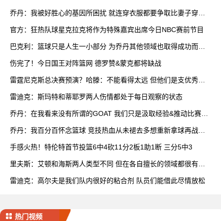
乔丹：我被好胜心的基因所困扰 就连穿衣服都要争取比妻子穿得
快
官方：狂热队球星克拉克将作为特殊嘉宾出席今日NBC赛前节目
巴克利：篮球只是人生一小部分 为乔丹其他领域也取得成功而自
豪
伤完了！今日国王对阵篮网 德罗赞&蒙克都将缺战
雷霆尼克斯总决赛预演？哈滕：不能看得太远 但他们是支优秀球
队
雷迪克：斯玛特和蒂耶罗两人伤情都处于每日观察的状态
乔丹：在我看来没有所谓的GOAT 我们只是汲取经验&推动比赛发
展
乔丹：我百分百怀念篮球 竞技热血从未褪去多想重新拿球再战一
场
手感火热！特伦特首节投篮6中4砍11分2板1助1断 三分5中3
里夫斯：艾顿和海斯两人类型不同 但在各自擅长的领域都很有效
率
雷迪克：高尔夫是我们队内很好的粘合剂 队员们能借此尽情放松
热门视频