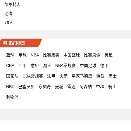
凯尔特人
老鹰
76人
热门标签
篮球
足球
NBA
比赛集锦
中国篮球
比赛录像
英超
CBA
西甲
意甲
湖人
NBA常规赛
中国足球
德甲
国家队
CBA常规赛
法甲
火箭
皇家马德里
转载
勇士
NBL
巴塞罗那
东契奇
曼城
雷霆
阿森纳
中超
骑士
利物浦