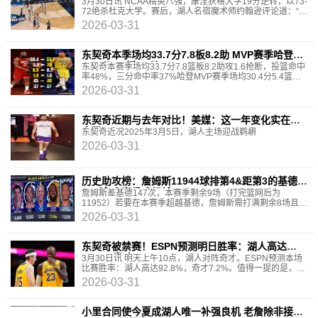
杀让我想起库里
3月30日讯 NCAA精英八强，康涅狄格大学19分逆转，以73-
72绝杀杜克大学。赛后，湖人名宿魔术师约翰逊评论道：“康
涅狄格大学在NCAA精英八强赛中上演惊天逆转，以73-7
2026-03-31
东契奇本季场均33.7分7.8板8.2助 MVP赛季哈登
30.4分5.4板8.8助
东契奇本赛季场均33.7分7.8篮板8.2助攻1.6抢断，投篮命中
率48%，三分命中率37%哈登MVP赛季场均30.4分5.4篮板
8.8助攻1.8抢断，投篮命中率45%，三分命中率37%
2026-03-31
东契奇近期与去年对比！美媒：这一年变化实在太
大了！
东契奇近况2025年3月5日，湖人主场迎战鹈鹕
2026-03-31
历史助攻榜：詹姆斯11944球排第4&距第3的基德
147球 本赛季难超越
詹姆斯差基德147次，本赛季剩余9场（打完篮网后为
11952）若要在本赛季超越基德，詹姆斯需打满剩余8场且场
均17.4次助攻
2026-03-31
东契奇被禁赛！ESPN预测明日胜率：湖人高达
92.8% 奇才7.2%
3月30日讯 明天上午10点，湖人对阵奇才。ESPN预测本场
比赛胜率：湖人高达92.8%，奇才7.2%。值得一提的是，东
契奇因为技术犯规累计到16个，本场比赛被禁赛。另外斯玛
2026-03-31
小里合同使今夏成湖人唯一补强良机 老詹除非接受