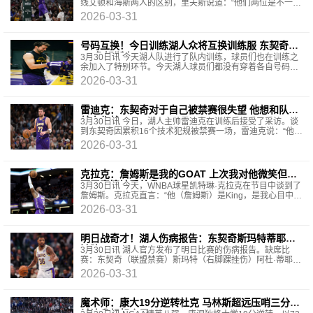
线艾顿和海斯两人的区别，里夫斯说道：“他们两位是不一样
的球员，但在各自擅长的领域效率都很高，在任何的
2026-03-31
号码互换！今日训练湖人众将互换训练服 东契奇穿
11 詹姆斯穿17
3月30日讯 今天湖人队进行了队内训练，球员们也在训练之
余加入了特别环节。今天湖人球员们都没有穿着各自号码的
训练服，而是都穿上了队友的号码。东契奇穿上
2026-03-31
雷迪克：东契奇对于自己被禁赛很失望 他想和队友
并肩作战
3月30日讯 今日，湖人主帅雷迪克在训练后接受了采访。谈
到东契奇因累积16个技术犯规被禁赛一场，雷迪克说：“他很
失望，他想和队友并肩作战。我整个赛季都在讲这
2026-03-31
克拉克：詹姆斯是我的GOAT 上次我对他微笑但他
面无表情地看着我
3月30日讯 今天，WNBA球星凯特琳·克拉克在节目中谈到了
詹姆斯。克拉克直言：“他（詹姆斯）是King，是我心目中的
GOAT。我发誓我们确实有眼神交流，所以我放下相机，对
2026-03-31
明日战奇才！湖人伤病报告：东契奇斯玛特蒂耶罗
缺阵
3月30日讯 湖人官方发布了明日比赛的伤病报告。缺席比
赛：东契奇（联盟禁赛）斯玛特（右脚踝挫伤）阿杜·蒂耶罗
（左膝酸痛）湖人将于明日10:00主场迎战奇才。
2026-03-31
魔术师：康大19分逆转杜克 马林斯超远压哨三分绝