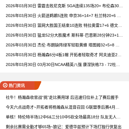
6+7 波津23分
2026年03月30日 雷霆击败尼克斯 SGA连续135场20+ 布伦森30分
唐斯15+18
2026年03月30日 火箭送鹈鹕5连败 申京36+14+7 杜兰特20+6 锡
安18分
2026年03月30日 篮网大胜国王结束10连败 特拉奥雷17+6 德文·
卡特20+8
2026年03月30日 猛龙52分大胜魔术 斯科蒂·巴恩斯28分钟23+15
班凯罗14中3
2026年03月30日 杰伦·布朗缺阵绿军轻取黄蜂 塔图姆32+5+8 普
理查德28+6+6
2026年03月30日 杨瀚森6分4板1帽 开拓者轻取奇才 阿夫迪亚20+
7+5 卡马拉23+7
2026年03月30日 03月30日NCAA精英八强 康涅狄格73 - 72杜克
全场集锦
热门资讯
社牛！杨瀚森收官战“挑”走比赛用球 后迅速归位补上了赛后握手
今天六点战奇才~开拓者将杨瀚森从混音召回 G联盟季后赛4月开
打
单核！特伦特半场12中6&三分10中5砍全场最高18分 队友无人上
双
剩余比赛需全勤才够65场~狼记：爱德华兹预计下场打独行侠复出