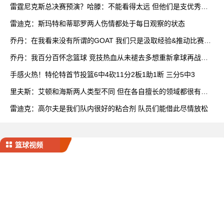
雷霆尼克斯总决赛预演？哈滕：不能看得太远 但他们是支优秀球
队
雷迪克：斯玛特和蒂耶罗两人伤情都处于每日观察的状态
乔丹：在我看来没有所谓的GOAT 我们只是汲取经验&推动比赛发
展
乔丹：我百分百怀念篮球 竞技热血从未褪去多想重新拿球再战一
场
手感火热！特伦特首节投篮6中4砍11分2板1助1断 三分5中3
里夫斯：艾顿和海斯两人类型不同 但在各自擅长的领域都很有效
率
雷迪克：高尔夫是我们队内很好的粘合剂 队员们能借此尽情放松
篮球视频