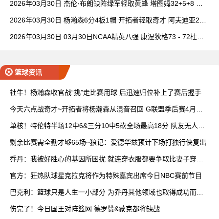
2026年03月30日 杰伦·布朗缺阵绿军轻取黄蜂 塔图姆32+5+8 普
理查德28+6+6
2026年03月30日 杨瀚森6分4板1帽 开拓者轻取奇才 阿夫迪亚20+
7+5 卡马拉23+7
2026年03月30日 03月30日NCAA精英八强 康涅狄格73 - 72杜克
全场集锦
篮球资讯
社牛！杨瀚森收官战“挑”走比赛用球 后迅速归位补上了赛后握手
今天六点战奇才~开拓者将杨瀚森从混音召回 G联盟季后赛4月开
打
单核！特伦特半场12中6&三分10中5砍全场最高18分 队友无人上
双
剩余比赛需全勤才够65场~狼记：爱德华兹预计下场打独行侠复出
乔丹：我被好胜心的基因所困扰 就连穿衣服都要争取比妻子穿得
快
官方：狂热队球星克拉克将作为特殊嘉宾出席今日NBC赛前节目
巴克利：篮球只是人生一小部分 为乔丹其他领域也取得成功而自
豪
伤完了！今日国王对阵篮网 德罗赞&蒙克都将缺战