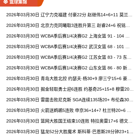
篮球集锦
2026年03月30日 辽宁力克福建 付豪22分 赵继伟14+6+11 莫兰德
20+15 邹阳18+5
2026年03月30日 北京力克同曦取3连胜升第三 赵睿24+6 祝铭震1
9分 郭昊文缺阵
2026年03月30日 WCBA季后赛1/4决赛G2 上海女篮 91 - 104 四
川女篮 全场集锦
2026年03月30日 WCBA季后赛1/4决赛G2 武汉女篮 68 - 101 山
西女篮 全场集锦
2026年03月30日 WCBA季后赛1/4决赛G2 江苏女篮 83 - 73 东莞
女篮 全场集锦
2026年03月30日 WCBA季后赛1/4决赛G2 山东女篮 86 - 80 新疆
女篮 全场集锦
2026年03月30日 青岛大胜北控 约瑟夫·杨30+9 廖三宁15+6 豪斯
14中1
2026年03月30日 掘金轻取勇士迎6连胜 约基奇25+15+8 穆雷20+
6+7 波津23分
2026年03月30日 雷霆击败尼克斯 SGA连续135场20+ 布伦森30分
唐斯15+18
2026年03月30日 火箭送鹈鹕5连败 申京36+14+7 杜兰特20+6 锡
安18分
2026年03月30日 篮网大胜国王结束10连败 特拉奥雷17+6 德文·
卡特20+8
2026年03月30日 猛龙52分大胜魔术 斯科蒂·巴恩斯28分钟23+15
班凯罗14中3