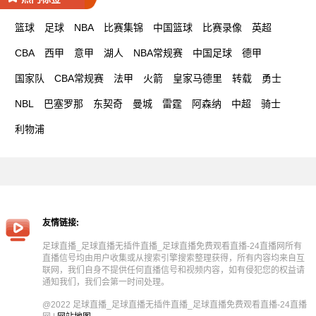
篮球
足球
NBA
比赛集锦
中国篮球
比赛录像
英超
CBA
西甲
意甲
湖人
NBA常规赛
中国足球
德甲
国家队
CBA常规赛
法甲
火箭
皇家马德里
转载
勇士
NBL
巴塞罗那
东契奇
曼城
雷霆
阿森纳
中超
骑士
利物浦
友情链接:
足球直播_足球直播无插件直播_足球直播免费观看直播-24直播网所有
直播信号均由用户收集或从搜索引擎搜索整理获得，所有内容均来自互
联网，我们自身不提供任何直播信号和视频内容，如有侵犯您的权益请
通知我们，我们会第一时间处理。
@2022 足球直播_足球直播无插件直播_足球直播免费观看直播-24直播