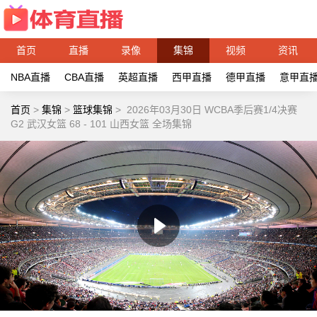
首页
直播
录像
集锦
视频
资讯
NBA直播
CBA直播
英超直播
西甲直播
德甲直播
意甲直
首页
>
集锦
>
篮球集锦
>
2026年03月30日 WCBA季后赛1/4决赛
G2 武汉女篮 68 - 101 山西女篮 全场集锦