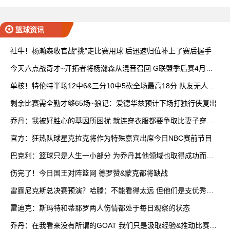
全场集锦
篮球资讯
社牛！杨瀚森收官战“挑”走比赛用球 后迅速归位补上了赛后握手
今天六点战奇才~开拓者将杨瀚森从混音召回 G联盟季后赛4月开
打
单核！特伦特半场12中6&三分10中5砍全场最高18分 队友无人上
双
剩余比赛需全勤才够65场~狼记：爱德华兹预计下场打独行侠复出
乔丹：我被好胜心的基因所困扰 就连穿衣服都要争取比妻子穿得
快
官方：狂热队球星克拉克将作为特殊嘉宾出席今日NBC赛前节目
巴克利：篮球只是人生一小部分 为乔丹其他领域也取得成功而自
豪
伤完了！今日国王对阵篮网 德罗赞&蒙克都将缺战
雷霆尼克斯总决赛预演？哈滕：不能看得太远 但他们是支优秀球
队
雷迪克：斯玛特和蒂耶罗两人伤情都处于每日观察的状态
乔丹：在我看来没有所谓的GOAT 我们只是汲取经验&推动比赛发