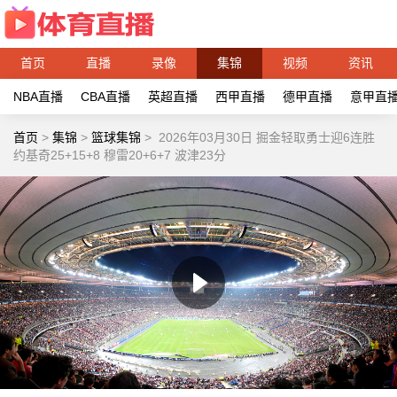
首页
直播
录像
集锦
视频
资讯
NBA直播
CBA直播
英超直播
西甲直播
德甲直播
意甲直
首页
>
集锦
>
篮球集锦
>
2026年03月30日 掘金轻取勇士迎6连胜
约基奇25+15+8 穆雷20+6+7 波津23分