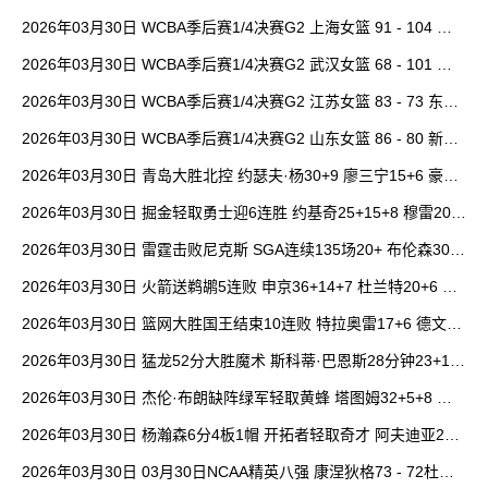
9分 郭昊文缺阵
2026年03月30日 WCBA季后赛1/4决赛G2 上海女篮 91 - 104 四
川女篮 全场集锦
2026年03月30日 WCBA季后赛1/4决赛G2 武汉女篮 68 - 101 山
西女篮 全场集锦
2026年03月30日 WCBA季后赛1/4决赛G2 江苏女篮 83 - 73 东莞
女篮 全场集锦
2026年03月30日 WCBA季后赛1/4决赛G2 山东女篮 86 - 80 新疆
女篮 全场集锦
2026年03月30日 青岛大胜北控 约瑟夫·杨30+9 廖三宁15+6 豪斯
14中1
2026年03月30日 掘金轻取勇士迎6连胜 约基奇25+15+8 穆雷20+
6+7 波津23分
2026年03月30日 雷霆击败尼克斯 SGA连续135场20+ 布伦森30分
唐斯15+18
2026年03月30日 火箭送鹈鹕5连败 申京36+14+7 杜兰特20+6 锡
安18分
2026年03月30日 篮网大胜国王结束10连败 特拉奥雷17+6 德文·
卡特20+8
2026年03月30日 猛龙52分大胜魔术 斯科蒂·巴恩斯28分钟23+15
班凯罗14中3
2026年03月30日 杰伦·布朗缺阵绿军轻取黄蜂 塔图姆32+5+8 普
理查德28+6+6
2026年03月30日 杨瀚森6分4板1帽 开拓者轻取奇才 阿夫迪亚20+
7+5 卡马拉23+7
2026年03月30日 03月30日NCAA精英八强 康涅狄格73 - 72杜克