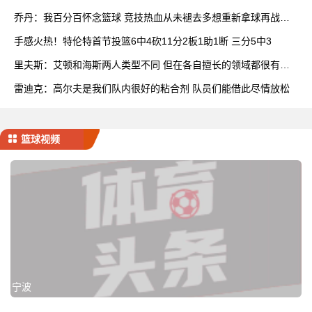
展
乔丹：我百分百怀念篮球 竞技热血从未褪去多想重新拿球再战一
场
手感火热！特伦特首节投篮6中4砍11分2板1助1断 三分5中3
里夫斯：艾顿和海斯两人类型不同 但在各自擅长的领域都很有效
率
雷迪克：高尔夫是我们队内很好的粘合剂 队员们能借此尽情放松
篮球视频
宁波