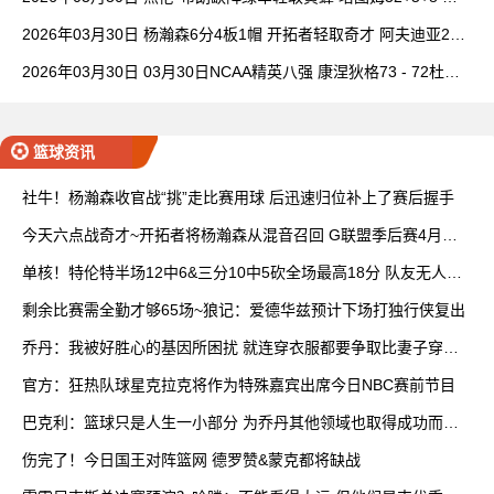
理查德28+6+6
2026年03月30日 杨瀚森6分4板1帽 开拓者轻取奇才 阿夫迪亚20+
7+5 卡马拉23+7
2026年03月30日 03月30日NCAA精英八强 康涅狄格73 - 72杜克
全场集锦
篮球资讯
社牛！杨瀚森收官战“挑”走比赛用球 后迅速归位补上了赛后握手
今天六点战奇才~开拓者将杨瀚森从混音召回 G联盟季后赛4月开
打
单核！特伦特半场12中6&三分10中5砍全场最高18分 队友无人上
双
剩余比赛需全勤才够65场~狼记：爱德华兹预计下场打独行侠复出
乔丹：我被好胜心的基因所困扰 就连穿衣服都要争取比妻子穿得
快
官方：狂热队球星克拉克将作为特殊嘉宾出席今日NBC赛前节目
巴克利：篮球只是人生一小部分 为乔丹其他领域也取得成功而自
豪
伤完了！今日国王对阵篮网 德罗赞&蒙克都将缺战