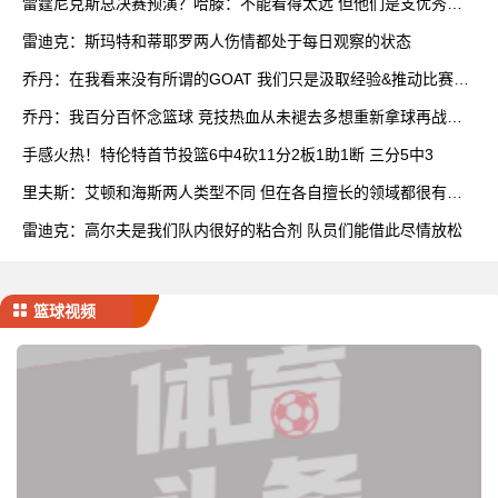
雷霆尼克斯总决赛预演？哈滕：不能看得太远 但他们是支优秀球
队
雷迪克：斯玛特和蒂耶罗两人伤情都处于每日观察的状态
乔丹：在我看来没有所谓的GOAT 我们只是汲取经验&推动比赛发
展
乔丹：我百分百怀念篮球 竞技热血从未褪去多想重新拿球再战一
场
手感火热！特伦特首节投篮6中4砍11分2板1助1断 三分5中3
里夫斯：艾顿和海斯两人类型不同 但在各自擅长的领域都很有效
率
雷迪克：高尔夫是我们队内很好的粘合剂 队员们能借此尽情放松
篮球视频