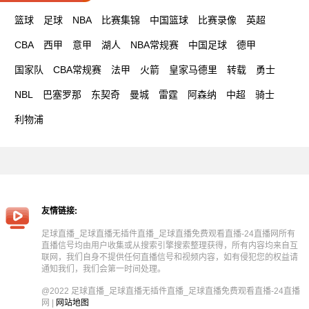
篮球
足球
NBA
比赛集锦
中国篮球
比赛录像
英超
CBA
西甲
意甲
湖人
NBA常规赛
中国足球
德甲
国家队
CBA常规赛
法甲
火箭
皇家马德里
转载
勇士
NBL
巴塞罗那
东契奇
曼城
雷霆
阿森纳
中超
骑士
利物浦
友情链接:
足球直播_足球直播无插件直播_足球直播免费观看直播-24直播网所有
直播信号均由用户收集或从搜索引擎搜索整理获得，所有内容均来自互
联网，我们自身不提供任何直播信号和视频内容，如有侵犯您的权益请
通知我们，我们会第一时间处理。
@2022 足球直播_足球直播无插件直播_足球直播免费观看直播-24直播
网 |
网站地图