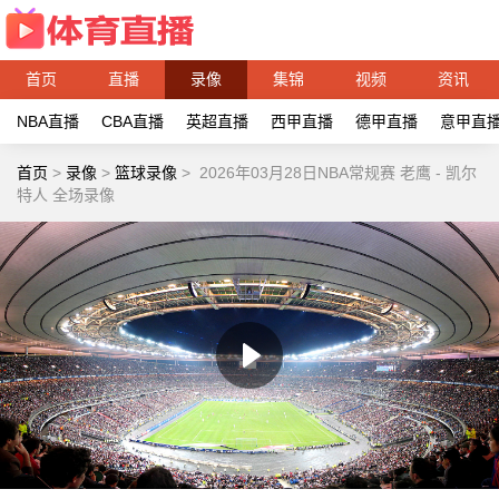
首页
直播
录像
集锦
视频
资讯
NBA直播
CBA直播
英超直播
西甲直播
德甲直播
意甲直
首页
>
录像
>
篮球录像
>
2026年03月28日NBA常规赛 老鹰 - 凯尔
特人 全场录像