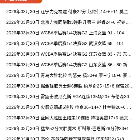
2026年03月30日 辽宁力克福建 付豪22分 赵继伟14+6+11 莫兰德
20+15 邹阳18+5
2026年03月30日 北京力克同曦取3连胜升第三 赵睿24+6 祝铭震1
9分 郭昊文缺阵
2026年03月30日 WCBA季后赛1/4决赛G2 上海女篮 91 - 104 四
川女篮 全场集锦
2026年03月30日 WCBA季后赛1/4决赛G2 武汉女篮 68 - 101 山
西女篮 全场集锦
2026年03月30日 WCBA季后赛1/4决赛G2 江苏女篮 83 - 73 东莞
女篮 全场集锦
2026年03月30日 WCBA季后赛1/4决赛G2 山东女篮 86 - 80 新疆
女篮 全场集锦
2026年03月30日 青岛大胜北控 约瑟夫·杨30+9 廖三宁15+6 豪斯
14中1
2026年03月30日 掘金轻取勇士迎6连胜 约基奇25+15+8 穆雷20+
6+7 波津23分
2026年03月30日 雷霆击败尼克斯 SGA连续135场20+ 布伦森30分
唐斯15+18
2026年03月30日 火箭送鹈鹕5连败 申京36+14+7 杜兰特20+6 锡
安18分
2026年03月30日 篮网大胜国王结束10连败 特拉奥雷17+6 德文·
卡特20+8
2026年03月30日 猛龙52分大胜魔术 斯科蒂·巴恩斯28分钟23+15
班凯罗14中3
2026年03月30日 杰伦·布朗缺阵绿军轻取黄蜂 塔图姆32+5+8 普