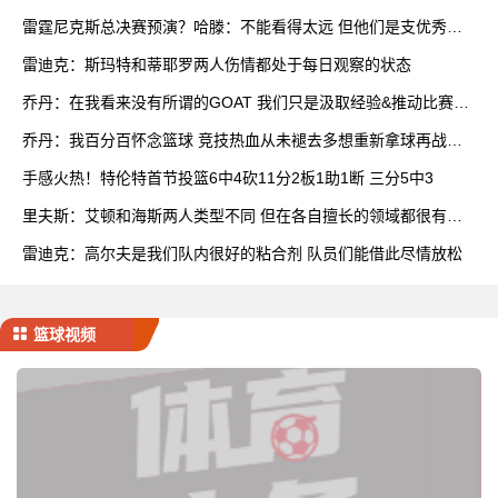
雷霆尼克斯总决赛预演？哈滕：不能看得太远 但他们是支优秀球
队
雷迪克：斯玛特和蒂耶罗两人伤情都处于每日观察的状态
乔丹：在我看来没有所谓的GOAT 我们只是汲取经验&推动比赛发
展
乔丹：我百分百怀念篮球 竞技热血从未褪去多想重新拿球再战一
场
手感火热！特伦特首节投篮6中4砍11分2板1助1断 三分5中3
里夫斯：艾顿和海斯两人类型不同 但在各自擅长的领域都很有效
率
雷迪克：高尔夫是我们队内很好的粘合剂 队员们能借此尽情放松
篮球视频