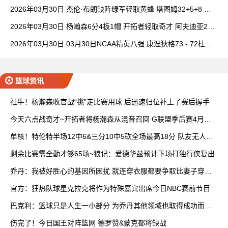
班凯罗14中3
2026年03月30日 杰伦·布朗缺阵绿军轻取黄蜂 塔图姆32+5+8 普
理查德28+6+6
2026年03月30日 杨瀚森6分4板1帽 开拓者轻取奇才 阿夫迪亚20+
7+5 卡马拉23+7
2026年03月30日 03月30日NCAA精英八强 康涅狄格73 - 72杜克
全场集锦
篮球资讯
社牛！杨瀚森收官战“挑”走比赛用球 后迅速归位补上了赛后握手
今天六点战奇才~开拓者将杨瀚森从混音召回 G联盟季后赛4月开
打
单核！特伦特半场12中6&三分10中5砍全场最高18分 队友无人上
双
剩余比赛需全勤才够65场~狼记：爱德华兹预计下场打独行侠复出
乔丹：我被好胜心的基因所困扰 就连穿衣服都要争取比妻子穿得
快
官方：狂热队球星克拉克将作为特殊嘉宾出席今日NBC赛前节目
巴克利：篮球只是人生一小部分 为乔丹其他领域也取得成功而自
豪
伤完了！今日国王对阵篮网 德罗赞&蒙克都将缺战