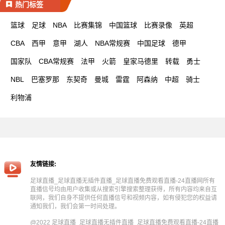
热门标签
篮球
足球
NBA
比赛集锦
中国篮球
比赛录像
英超
CBA
西甲
意甲
湖人
NBA常规赛
中国足球
德甲
国家队
CBA常规赛
法甲
火箭
皇家马德里
转载
勇士
NBL
巴塞罗那
东契奇
曼城
雷霆
阿森纳
中超
骑士
利物浦
友情链接:
足球直播_足球直播无插件直播_足球直播免费观看直播-24直播网所有
直播信号均由用户收集或从搜索引擎搜索整理获得，所有内容均来自互
联网，我们自身不提供任何直播信号和视频内容，如有侵犯您的权益请
通知我们，我们会第一时间处理。
@2022 足球直播_足球直播无插件直播_足球直播免费观看直播-24直播