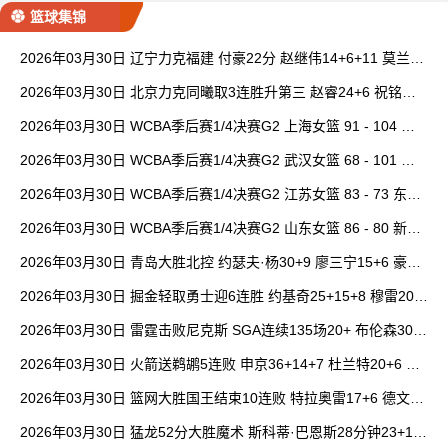
篮球集锦
2026年03月30日 辽宁力克福建 付豪22分 赵继伟14+6+11 莫兰德
20+15 邹阳18+5
2026年03月30日 北京力克同曦取3连胜升第三 赵睿24+6 祝铭震1
9分 郭昊文缺阵
2026年03月30日 WCBA季后赛1/4决赛G2 上海女篮 91 - 104 四
川女篮 全场集锦
2026年03月30日 WCBA季后赛1/4决赛G2 武汉女篮 68 - 101 山
西女篮 全场集锦
2026年03月30日 WCBA季后赛1/4决赛G2 江苏女篮 83 - 73 东莞
女篮 全场集锦
2026年03月30日 WCBA季后赛1/4决赛G2 山东女篮 86 - 80 新疆
女篮 全场集锦
2026年03月30日 青岛大胜北控 约瑟夫·杨30+9 廖三宁15+6 豪斯
14中1
2026年03月30日 掘金轻取勇士迎6连胜 约基奇25+15+8 穆雷20+
6+7 波津23分
2026年03月30日 雷霆击败尼克斯 SGA连续135场20+ 布伦森30分
唐斯15+18
2026年03月30日 火箭送鹈鹕5连败 申京36+14+7 杜兰特20+6 锡
安18分
2026年03月30日 篮网大胜国王结束10连败 特拉奥雷17+6 德文·
卡特20+8
2026年03月30日 猛龙52分大胜魔术 斯科蒂·巴恩斯28分钟23+15