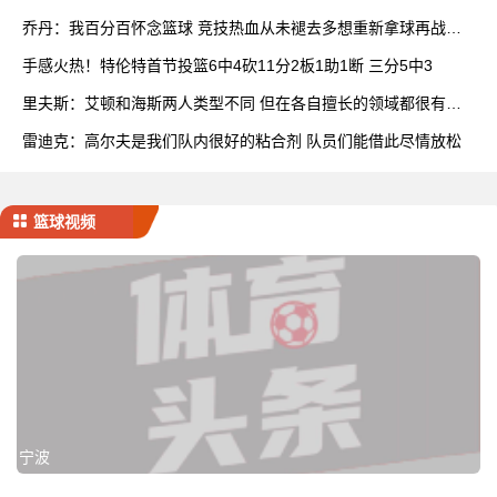
展
乔丹：我百分百怀念篮球 竞技热血从未褪去多想重新拿球再战一
场
手感火热！特伦特首节投篮6中4砍11分2板1助1断 三分5中3
里夫斯：艾顿和海斯两人类型不同 但在各自擅长的领域都很有效
率
雷迪克：高尔夫是我们队内很好的粘合剂 队员们能借此尽情放松
篮球视频
宁波