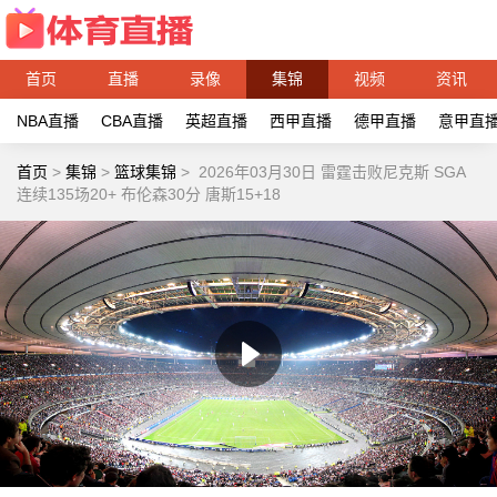
首页
直播
录像
集锦
视频
资讯
NBA直播
CBA直播
英超直播
西甲直播
德甲直播
意甲直
首页
>
集锦
>
篮球集锦
>
2026年03月30日 雷霆击败尼克斯 SGA
连续135场20+ 布伦森30分 唐斯15+18