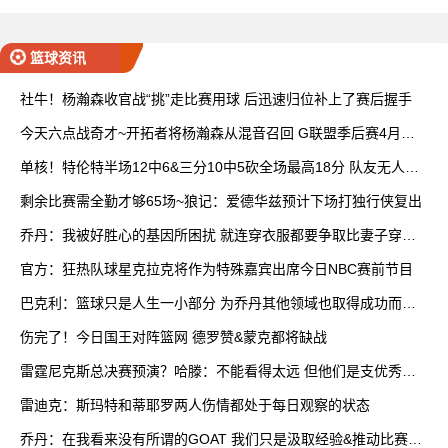
全场集锦
篮球资讯
社牛！杨瀚森收官战“挑”走比赛用球 后迅速归位补上了赛后握手
今天六点战奇才~开拓者将杨瀚森从混音召回 G联盟季后赛4月开
打
单核！特伦特半场12中6&三分10中5砍全场最高18分 队友无人上
双
剩余比赛需全勤才够65场~狼记：爱德华兹预计下场打独行侠复出
乔丹：我被好胜心的基因所困扰 就连穿衣服都要争取比妻子穿得
快
官方：狂热队球星克拉克将作为特殊嘉宾出席今日NBC赛前节目
巴克利：篮球只是人生一小部分 为乔丹其他领域也取得成功而自
豪
伤完了！今日国王对阵篮网 德罗赞&蒙克都将缺战
雷霆尼克斯总决赛预演？哈滕：不能看得太远 但他们是支优秀球
队
雷迪克：斯玛特和蒂耶罗两人伤情都处于每日观察的状态
乔丹：在我看来没有所谓的GOAT 我们只是汲取经验&推动比赛发