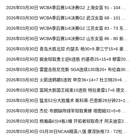
9分 郭昊文缺阵
2026年03月30日 WCBA季后赛1/4决赛G2 上海女篮 91 - 104 四
川女篮 全场集锦
2026年03月30日 WCBA季后赛1/4决赛G2 武汉女篮 68 - 101 山
西女篮 全场集锦
2026年03月30日 WCBA季后赛1/4决赛G2 江苏女篮 83 - 73 东莞
女篮 全场集锦
2026年03月30日 WCBA季后赛1/4决赛G2 山东女篮 86 - 80 新疆
女篮 全场集锦
2026年03月30日 青岛大胜北控 约瑟夫·杨30+9 廖三宁15+6 豪斯
14中1
2026年03月30日 掘金轻取勇士迎6连胜 约基奇25+15+8 穆雷20+
6+7 波津23分
2026年03月30日 雷霆击败尼克斯 SGA连续135场20+ 布伦森30分
唐斯15+18
2026年03月30日 火箭送鹈鹕5连败 申京36+14+7 杜兰特20+6 锡
安18分
2026年03月30日 篮网大胜国王结束10连败 特拉奥雷17+6 德文·
卡特20+8
2026年03月30日 猛龙52分大胜魔术 斯科蒂·巴恩斯28分钟23+15
班凯罗14中3
2026年03月30日 杰伦·布朗缺阵绿军轻取黄蜂 塔图姆32+5+8 普
理查德28+6+6
2026年03月30日 杨瀚森6分4板1帽 开拓者轻取奇才 阿夫迪亚20+
7+5 卡马拉23+7
2026年03月30日 03月30日NCAA精英八强 康涅狄格73 - 72杜克