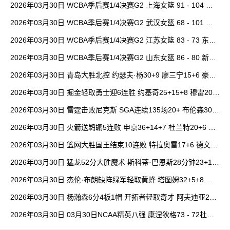
2026年03月30日 WCBA季后赛1/4决赛G2 上海女篮 91 - 104 四
川女篮 全场集锦
2026年03月30日 WCBA季后赛1/4决赛G2 武汉女篮 68 - 101 山
西女篮 全场集锦
2026年03月30日 WCBA季后赛1/4决赛G2 江苏女篮 83 - 73 东莞
女篮 全场集锦
2026年03月30日 WCBA季后赛1/4决赛G2 山东女篮 86 - 80 新疆
女篮 全场集锦
2026年03月30日 青岛大胜北控 约瑟夫·杨30+9 廖三宁15+6 豪斯
14中1
2026年03月30日 掘金轻取勇士迎6连胜 约基奇25+15+8 穆雷20+
6+7 波津23分
2026年03月30日 雷霆击败尼克斯 SGA连续135场20+ 布伦森30分
唐斯15+18
2026年03月30日 火箭送鹈鹕5连败 申京36+14+7 杜兰特20+6 锡
安18分
2026年03月30日 篮网大胜国王结束10连败 特拉奥雷17+6 德文·
卡特20+8
2026年03月30日 猛龙52分大胜魔术 斯科蒂·巴恩斯28分钟23+15
班凯罗14中3
2026年03月30日 杰伦·布朗缺阵绿军轻取黄蜂 塔图姆32+5+8 普
理查德28+6+6
2026年03月30日 杨瀚森6分4板1帽 开拓者轻取奇才 阿夫迪亚20+
7+5 卡马拉23+7
2026年03月30日 03月30日NCAA精英八强 康涅狄格73 - 72杜克
全场集锦