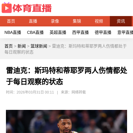
首页
直播
录像
集锦
视频
资讯
NBA直播
CBA直播
英超直播
西甲直播
德甲直播
意甲直
首页
>
新闻
>
篮球新闻
>
雷迪克：斯玛特和蒂耶罗两人伤情都处于
每日观察的状态
雷迪克：斯玛特和蒂耶罗两人伤情都处
于每日观察的状态
时间：2026年03月31日 00:11
|
来源：网络转载