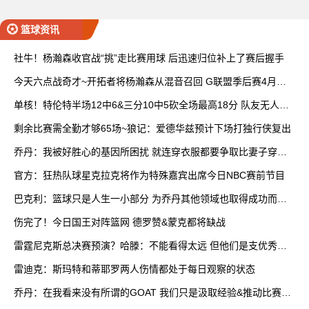
篮球资讯
社牛！杨瀚森收官战“挑”走比赛用球 后迅速归位补上了赛后握手
今天六点战奇才~开拓者将杨瀚森从混音召回 G联盟季后赛4月开
打
单核！特伦特半场12中6&三分10中5砍全场最高18分 队友无人上
双
剩余比赛需全勤才够65场~狼记：爱德华兹预计下场打独行侠复出
乔丹：我被好胜心的基因所困扰 就连穿衣服都要争取比妻子穿得
快
官方：狂热队球星克拉克将作为特殊嘉宾出席今日NBC赛前节目
巴克利：篮球只是人生一小部分 为乔丹其他领域也取得成功而自
豪
伤完了！今日国王对阵篮网 德罗赞&蒙克都将缺战
雷霆尼克斯总决赛预演？哈滕：不能看得太远 但他们是支优秀球
队
雷迪克：斯玛特和蒂耶罗两人伤情都处于每日观察的状态
乔丹：在我看来没有所谓的GOAT 我们只是汲取经验&推动比赛发
展