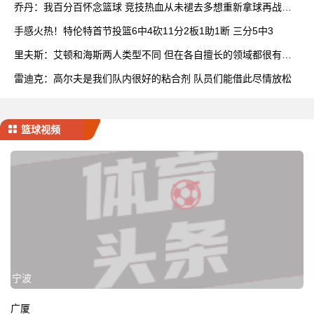
乔丹：我百分百怀念篮球 竞技热血从未褪去多想重新拿球再战一
场
手感火热！特伦特首节投篮6中4砍11分2板1助1断 三分5中3
里夫斯：艾顿和海斯两人类型不同 但在各自擅长的领域都很有效
率
雷迪克：高尔夫是我们队内很好的粘合剂 队员们能借此尽情放松
篮球视频
宁波
广厦