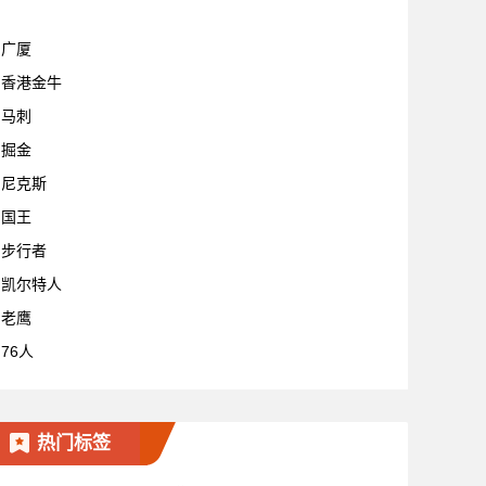
广厦
香港金牛
马刺
掘金
尼克斯
国王
步行者
凯尔特人
老鹰
76人
热门标签