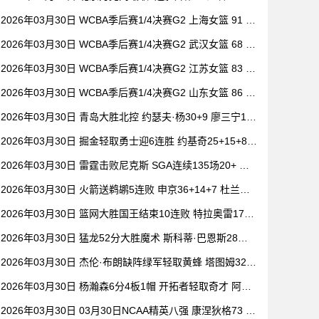
祝铭震19分 郭昊文缺阵
2026年03月30日 WCBA季后赛1/4决赛G2 上海女篮 91 -
104 四川女篮 全场集锦
2026年03月30日 WCBA季后赛1/4决赛G2 武汉女篮 68 -
101 山西女篮 全场集锦
2026年03月30日 WCBA季后赛1/4决赛G2 江苏女篮 83 -
73 东莞女篮 全场集锦
2026年03月30日 WCBA季后赛1/4决赛G2 山东女篮 86 -
80 新疆女篮 全场集锦
2026年03月30日 青岛大胜北控 约瑟夫·杨30+9 廖三宁15
+6 豪斯14中1
2026年03月30日 掘金轻取勇士迎6连胜 约基奇25+15+8
穆雷20+6+7 波津23分
2026年03月30日 雷霆击败尼克斯 SGA连续135场20+ 布
伦森30分 唐斯15+18
2026年03月30日 火箭送鹈鹕5连败 申京36+14+7 杜兰特2
0+6 锡安18分
2026年03月30日 篮网大胜国王结束10连败 特拉奥雷17+6
德文·卡特20+8
2026年03月30日 猛龙52分大胜魔术 斯科蒂·巴恩斯28分
钟23+15 班凯罗14中3
2026年03月30日 杰伦·布朗缺阵绿军轻取黄蜂 塔图姆32+
5+8 普理查德28+6+6
2026年03月30日 杨瀚森6分4板1帽 开拓者轻取奇才 阿夫
迪亚20+7+5 卡马拉23+7
2026年03月30日 03月30日NCAA精英八强 康涅狄格73 -