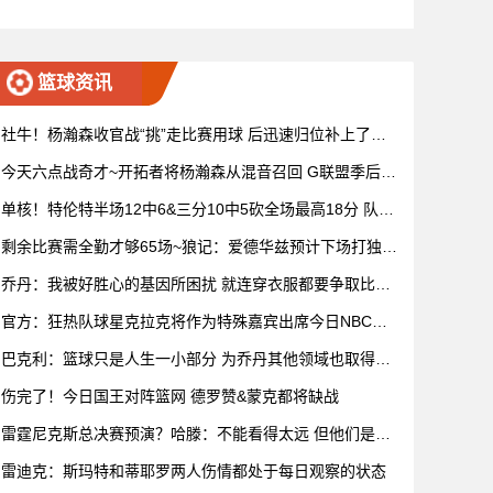
72杜克 全场集锦
篮球资讯
社牛！杨瀚森收官战“挑”走比赛用球 后迅速归位补上了赛
后握手
今天六点战奇才~开拓者将杨瀚森从混音召回 G联盟季后赛
4月开打
单核！特伦特半场12中6&三分10中5砍全场最高18分 队友
无人上双
剩余比赛需全勤才够65场~狼记：爱德华兹预计下场打独行
侠复出
乔丹：我被好胜心的基因所困扰 就连穿衣服都要争取比妻
子穿得快
官方：狂热队球星克拉克将作为特殊嘉宾出席今日NBC赛
前节目
巴克利：篮球只是人生一小部分 为乔丹其他领域也取得成
功而自豪
伤完了！今日国王对阵篮网 德罗赞&蒙克都将缺战
雷霆尼克斯总决赛预演？哈滕：不能看得太远 但他们是支
优秀球队
雷迪克：斯玛特和蒂耶罗两人伤情都处于每日观察的状态