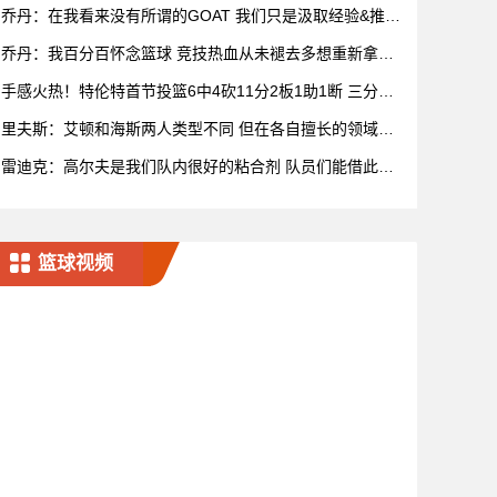
乔丹：在我看来没有所谓的GOAT 我们只是汲取经验&推动
比赛发展
乔丹：我百分百怀念篮球 竞技热血从未褪去多想重新拿球
再战一场
手感火热！特伦特首节投篮6中4砍11分2板1助1断 三分5
中3
里夫斯：艾顿和海斯两人类型不同 但在各自擅长的领域都
很有效率
雷迪克：高尔夫是我们队内很好的粘合剂 队员们能借此尽
情放松
篮球视频
宁波