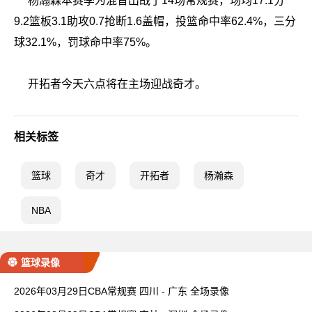
杨瀚森本赛季为混音出战了14场常规赛，场均17.1分
9.2篮板3.1助攻0.7抢断1.6盖帽，投篮命中率62.4%，三分
球32.1%，罚球命中率75%。
开拓者今天六点将在主场迎战奇才。
相关标签
篮球
奇才
开拓者
杨瀚森
NBA
篮球录像
2026年03月29日CBA常规赛 四川 - 广东 全场录像