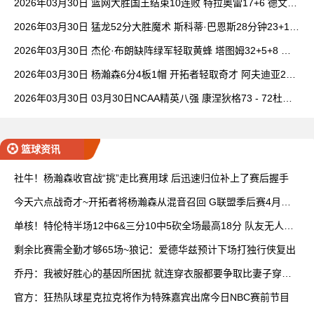
2026年03月30日 篮网大胜国王结束10连败 特拉奥雷17+6 德文·
卡特20+8
2026年03月30日 猛龙52分大胜魔术 斯科蒂·巴恩斯28分钟23+15
班凯罗14中3
2026年03月30日 杰伦·布朗缺阵绿军轻取黄蜂 塔图姆32+5+8 普
理查德28+6+6
2026年03月30日 杨瀚森6分4板1帽 开拓者轻取奇才 阿夫迪亚20+
7+5 卡马拉23+7
2026年03月30日 03月30日NCAA精英八强 康涅狄格73 - 72杜克
全场集锦
篮球资讯
社牛！杨瀚森收官战“挑”走比赛用球 后迅速归位补上了赛后握手
今天六点战奇才~开拓者将杨瀚森从混音召回 G联盟季后赛4月开
打
单核！特伦特半场12中6&三分10中5砍全场最高18分 队友无人上
双
剩余比赛需全勤才够65场~狼记：爱德华兹预计下场打独行侠复出
乔丹：我被好胜心的基因所困扰 就连穿衣服都要争取比妻子穿得
快
官方：狂热队球星克拉克将作为特殊嘉宾出席今日NBC赛前节目