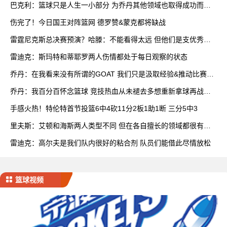
巴克利：篮球只是人生一小部分 为乔丹其他领域也取得成功而自
豪
伤完了！今日国王对阵篮网 德罗赞&蒙克都将缺战
雷霆尼克斯总决赛预演？哈滕：不能看得太远 但他们是支优秀球
队
雷迪克：斯玛特和蒂耶罗两人伤情都处于每日观察的状态
乔丹：在我看来没有所谓的GOAT 我们只是汲取经验&推动比赛发
展
乔丹：我百分百怀念篮球 竞技热血从未褪去多想重新拿球再战一
场
手感火热！特伦特首节投篮6中4砍11分2板1助1断 三分5中3
里夫斯：艾顿和海斯两人类型不同 但在各自擅长的领域都很有效
率
雷迪克：高尔夫是我们队内很好的粘合剂 队员们能借此尽情放松
篮球视频