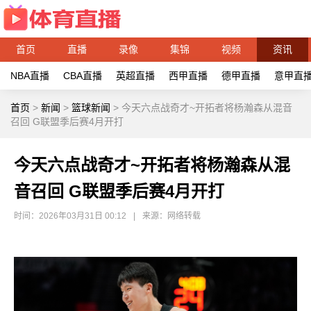
首页
直播
录像
集锦
视频
资讯
NBA直播
CBA直播
英超直播
西甲直播
德甲直播
意甲直
首页
>
新闻
>
篮球新闻
>
今天六点战奇才~开拓者将杨瀚森从混音
召回 G联盟季后赛4月开打
今天六点战奇才~开拓者将杨瀚森从混
音召回 G联盟季后赛4月开打
时间：2026年03月31日 00:12
|
来源：网络转载