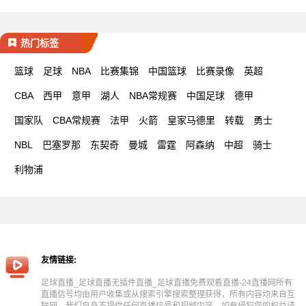
热门标签
篮球
足球
NBA
比赛集锦
中国篮球
比赛录像
英超
CBA
西甲
意甲
湖人
NBA常规赛
中国足球
德甲
国家队
CBA常规赛
法甲
火箭
皇家马德里
转载
勇士
NBL
巴塞罗那
东契奇
曼城
雷霆
阿森纳
中超
骑士
利物浦
友情链接:
足球直播_足球直播无插件直播_足球直播免费观看直播-24直播网所有
直播信号均由用户收集或从搜索引擎搜索整理获得，所有内容均来自互
联网，我们自身不提供任何直播信号和视频内容，如有侵犯您的权益请