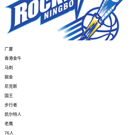
宁波
广厦
香港金牛
马刺
掘金
尼克斯
国王
步行者
凯尔特人
老鹰
76人