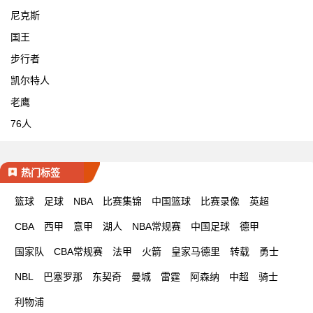
尼克斯
国王
步行者
凯尔特人
老鹰
76人
热门标签
篮球
足球
NBA
比赛集锦
中国篮球
比赛录像
英超
CBA
西甲
意甲
湖人
NBA常规赛
中国足球
德甲
国家队
CBA常规赛
法甲
火箭
皇家马德里
转载
勇士
NBL
巴塞罗那
东契奇
曼城
雷霆
阿森纳
中超
骑士
利物浦