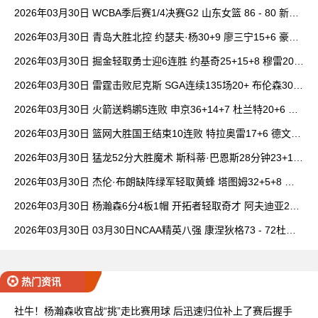
女篮 全场集锦
2026年03月30日 WCBA季后赛1/4决赛G2 山东女篮 86 - 80 新疆
女篮 全场集锦
2026年03月30日 青岛大胜北控 约瑟夫·杨30+9 廖三宁15+6 豪斯
14中1
2026年03月30日 掘金轻取勇士迎6连胜 约基奇25+15+8 穆雷20+
6+7 波津23分
2026年03月30日 雷霆击败尼克斯 SGA连续135场20+ 布伦森30分
唐斯15+18
2026年03月30日 火箭送鹈鹕5连败 申京36+14+7 杜兰特20+6 锡
安18分
2026年03月30日 篮网大胜国王结束10连败 特拉奥雷17+6 德文·
卡特20+8
2026年03月30日 猛龙52分大胜魔术 斯科蒂·巴恩斯28分钟23+15
班凯罗14中3
2026年03月30日 杰伦·布朗缺阵绿军轻取黄蜂 塔图姆32+5+8 普
理查德28+6+6
2026年03月30日 杨瀚森6分4板1帽 开拓者轻取奇才 阿夫迪亚20+
7+5 卡马拉23+7
2026年03月30日 03月30日NCAA精英八强 康涅狄格73 - 72杜克
全场集锦
热门资讯
社牛！杨瀚森收官战“挑”走比赛用球 后迅速归位补上了赛后握手