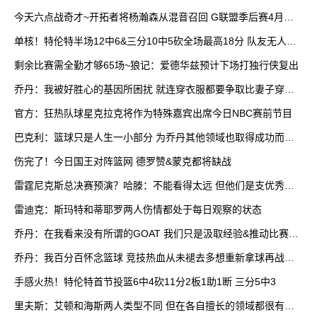
今天六点战奇才~开拓者将杨瀚森从混音召回 G联盟季后赛4月开
打
单核！特伦特半场12中6&三分10中5砍全场最高18分 队友无人上
双
剩余比赛需全勤才够65场~狼记：爱德华兹预计下场打独行侠复出
乔丹：我被好胜心的基因所困扰 就连穿衣服都要争取比妻子穿得
快
官方：狂热队球星克拉克将作为特殊嘉宾出席今日NBC赛前节目
巴克利：篮球只是人生一小部分 为乔丹其他领域也取得成功而自
豪
伤完了！今日国王对阵篮网 德罗赞&蒙克都将缺战
雷霆尼克斯总决赛预演？哈滕：不能看得太远 但他们是支优秀球
队
雷迪克：斯玛特和蒂耶罗两人伤情都处于每日观察的状态
乔丹：在我看来没有所谓的GOAT 我们只是汲取经验&推动比赛发
展
乔丹：我百分百怀念篮球 竞技热血从未褪去多想重新拿球再战一
场
手感火热！特伦特首节投篮6中4砍11分2板1助1断 三分5中3
里夫斯：艾顿和海斯两人类型不同 但在各自擅长的领域都很有效